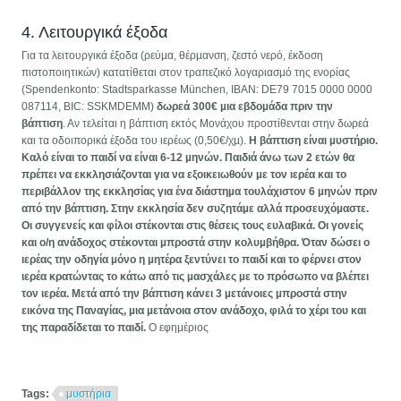
4. Λειτουργικά έξοδα
Για τα λειτουργικά έξοδα (ρεύµα, θέρµανση, ζεστό νερό, έκδοση
πιστοποιητικών) κατατίθεται στον τραπεζικό λογαριασµό της ενορίας
(Spendenkonto: Stadtsparkasse München, IBAN: DE79 7015 0000 0000
087114, BIC: SSKMDEMM)
δωρεά 300€ µια εβδοµάδα πριν την
βάπτιση
. Αν τελείται η βάπτιση εκτός Μονάχου προστίθενται στην δωρεά
και τα οδοιπορικά έξοδα του ιερέως (0,50€/χµ).
Η βάπτιση είναι µυστήριο.
Καλό είναι το παιδί να είναι 6-12 µηνών. Παιδιά άνω των 2 ετών θα
πρέπει να εκκλησιάζονται για να εξοικειωθούν µε τον ιερέα και το
περιβάλλον της εκκλησίας για ένα διάστηµα τουλάχιστον 6 µηνών πριν
από την βάπτιση. Στην εκκλησία δεν συζητάµε αλλά προσευχόµαστε.
Οι συγγενείς και φίλοι στέκονται στις θέσεις τους ευλαβικά. Οι γονείς
και ο/η ανάδοχος στέκονται µπροστά στην κολυµβήθρα. Όταν δώσει ο
ιερέας την οδηγία µόνο η µητέρα ξεντύνει το παιδί και το φέρνει στον
ιερέα κρατώντας το κάτω από τις µασχάλες µε το πρόσωπο να βλέπει
τον ιερέα. Μετά από την βάπτιση κάνει 3 µετάνοιες µπροστά στην
εικόνα της Παναγίας, µια µετάνοια στον ανάδοχο, φιλά το χέρι του και
της παραδίδεται το παιδί.
Ο εφημέριος
Tags:
μυστήρια