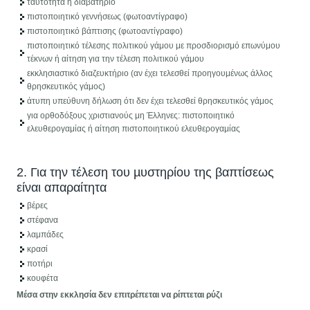
ταυτότητα ή διαβατήριο
πιστοποιητικό γεννήσεως (φωτοαντίγραφο)
πιστοποιητικό βάπτισης (φωτοαντίγραφο)
πιστοποιητικό τέλεσης πολιτικού γάμου με προσδιορισμό επωνύμου
τέκνων ή αίτηση για την τέλεση πολιτικού γάμου
εκκλησιαστικό διαζευκτήριο (αν έχει τελεσθεί προηγουμένως άλλος
θρησκευτικός γάμος)
άτυπη υπεύθυνη δήλωση ότι δεν έχει τελεσθεί θρησκευτικός γάμος
για ορθοδόξους χριστιανούς μη Έλληνες: πιστοποιητικό
ελευθερογαμίας ή αίτηση πιστοποιητικού ελευθερογαμίας
2. Για την τέλεση του µυστηρίου της βαπτίσεως
είναι απαραίτητα
βέρες
στέφανα
λαμπάδες
κρασί
ποτήρι
κουφέτα
Μέσα στην εκκλησία δεν επιτρέπεται να ρίπτεται ρύζι