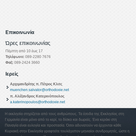
Επικοινωνία
Ώρες επικοινωνίας
Πέμπτη από 10 έως 17
Τηλέφωνο:
089-2280 7676
Φαξ:
089-2424 3660
Ιερείς
Αρχιμανδρίτης π. Πέτρος Κλιτς
muenchen.salvator@orthodoxie.net
π. Αλέξανδρος Κατερινόπουλος
a.katerinopoulos@orthodoxie.net
Η εκκλησία στηρίζεται από τους ανθρώπους. Τα έσοδα της Εκκλησίας στη
Γερμανία είναι μόνο από το κερί, το δίσκο και δωρεές. Ένα κεράκι στη
Παναγία είναι ευλογία και προστασία. Όσοι αδυνατούν να έρχονται κάθε
Κυριακή στην Εκκλησία γραφτείτε τουλάχιστον μηνιαίοι συνδρομητές, ώστε η