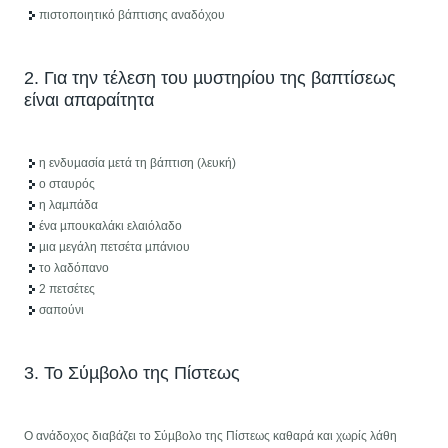
πιστοποιητικό βάπτισης αναδόχου
2. Για την τέλεση του µυστηρίου της βαπτίσεως
είναι απαραίτητα
η ενδυµασία µετά τη βάπτιση (λευκή)
ο σταυρός
η λαµπάδα
ένα µπουκαλάκι ελαιόλαδο
µια µεγάλη πετσέτα µπάνιου
το λαδόπανο
2 πετσέτες
σαπούνι
3. Το Σύµβολο της Πίστεως
Ο ανάδοχος διαβάζει το Σύµβολο της Πίστεως καθαρά και χωρίς λάθη