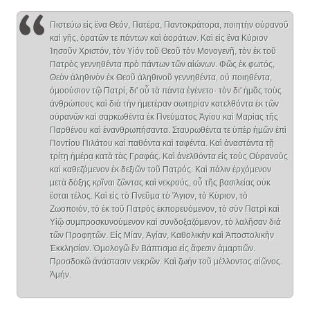
Πιστεύω εἰς ἕνα Θεόν, Πατέρα, Παντοκράτορα, ποιητὴν οὐρανοῦ
καὶ γῆς, ὁρατῶν τε πάντων καὶ ἀοράτων. Καὶ εἰς ἕνα Κύριον
Ἰησοῦν Χριστόν, τὸν Υἱόν τοῦ Θεοῦ τὸν Μονογενῆ, τὸν ἐκ τοῦ
Πατρὸς γεννηθέντα πρὸ πάντων τῶν αἰώνων. Φῶς ἐκ φωτός,
Θεὸν ἀληθινὸν ἐκ Θεοῦ ἀληθινοῦ γεννηθέντα, οὐ ποιηθέντα,
ὁµοούσιον τῷ Πατρί, δι' οὗ τὰ πάντα ἐγένετο· τὸν δι' ἡµᾶς τοὺς
ἀνθρώπους καὶ διὰ τὴν ἡµετέραν σωτηρίαν κατελθόντα ἐκ τῶν
οὐρανῶν καὶ σαρκωθέντα ἐκ Πνεύµατος Ἁγίου καὶ Μαρίας τῆς
Παρθένου καὶ ἐνανθρωπήσαντα. Σταυρωθέντα τε ὑπὲρ ἡµῶν ἐπὶ
Ποντίου Πιλάτου καὶ παθόντα καὶ ταφέντα. Καὶ ἀναστάντα τῇ
τρίτῃ ἡµέρᾳ κατὰ τὰς Γραφάς. Καὶ ἀνελθόντα εἰς τοὺς Οὐρανοὺς
καὶ καθεζόµενον ἐκ δεξιῶν τοῦ Πατρός. Καὶ πάλιν ἐρχόµενον
µετὰ δόξης κρῖναι ζῶντας καὶ νεκρούς, οὗ τῆς βασιλείας οὐκ
ἔσται τέλος. Καὶ εἰς τὸ Πνεῦµα τὸ Ἅγιον, τὸ Κύριον, τὸ
Ζωοποιόν, τὸ ἐκ τοῦ Πατρὸς ἐκπορευόµενον, τὸ σὺν Πατρὶ καὶ
Υἱῷ συµπροσκυνούµενον καὶ συνδοξαζόµενον, τὸ λαλῆσαν διά
τῶν Προφητῶν. Εἰς Μίαν, Ἁγίαν, Καθολικὴν καὶ Ἀποστολικὴν
Ἐκκλησίαν. Ὁµολογῶ ἕν Βάπτισµα εἰς ἄφεσιν ἁµαρτιῶν.
Προσδοκῶ ἀνάστασιν νεκρῶν. Καὶ ζωήν τοῦ µέλλοντος αἰῶνος.
Ἀµήν.