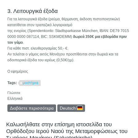
3. Λειτουργικά έξοδα
Για τα λειτουργικά έξοδα (ρεύµα, θέρµανση, έκδοση πιστοποιητικών)
κατατίθεται στον τραπεζικό λογαριασµό
της ενορίας (Spendenkonto: Stadtsparkasse München, IBAN: DE79 7015
0000 0000 087114, BIC: SSKMDEMM)
δωρεά 350€ µια εβδοµάδα πριν
τον γάμο
.
Για κάθε πιστ. ελευθερογαμίας 50,- €.
Αν τελείται ο γάμος εκτός Μονάχου προστίθενται στην δωρεά και τα
οδοιπορικά έξοδα του ιερέως (0,50€/χµ).
Ο εφημέριος
Tags:
μυστήρια
Γλώσσα
Ελληνικά
Διαβάστε περισσότερα
για Μυστήρια: Γάμος
Deutsch
Καλωσήλθατε στην επίσημη ιστοσελίδα του
Ορθόδοξου Ιερού Ναού της Μεταμορφώσεως του