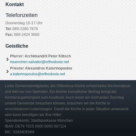
Kontakt
Telefonzeiten
Donnerstag 10-17 Uhr
Tel:
089-2280 7676
Fax:
089-2424 3660
Geistliche
Pfarrer: Archimandrit Peter Klitsch
muenchen.salvator@orthodoxie.net
Priester Alexandros Katerinopoulos
a.katerinopoulos@orthodoxie.net
Liebe Gemeindemitglieder, die Orthodoxe Kirche erhebt keine Kirchensteuer
und lebt nur von Spenden. Ein kleiner monatlicher Beitrag bringt die
Kirchenzugehörigkeit zum Ausdruck. Auch wenn wir nicht jeden Sonntag
unsere Gemeinde besuchen können, brauchen wir die Kirche in
verschiedenen Lebenslagen. Damit die Kirche in jeder Situation anwesend
sein kann benötigen wir Ihre Hilfe!
Spendenkonto: Stadtsparkasse München
IBAN: DE79 7015 0000 0000 087114
BIC: SSKMDEMM